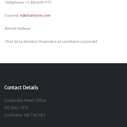
Téléphone: +1 450 678 7171
Courriel:
ir@charbone.com
Benoit Veilleux
Chef de la direction financière et secrétaire corporatif
Contact Details
Corporate Head Office:
PO Box 1971
Cochrane, AB T4C1B7